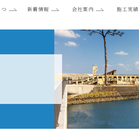
さつ
新着情報
会社案内
施工実績
報
撮影／紀室裕哉（令和3年1月21