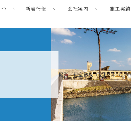
さつ
新着情報
会社案内
施工実績
報
撮影／紀室裕哉（令和3年1月21