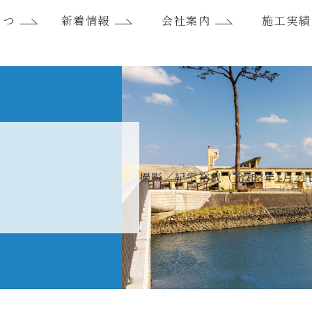
さつ
新着情報
会社案内
施工実績
報
撮影／紀室裕哉（令和3年1月21